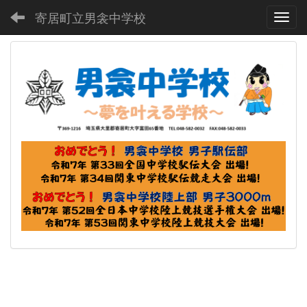
寄居町立男衾中学校
Toggl
p
n
r
e