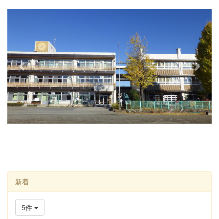
e
x
v
t
i
o
u
s
新着
5件