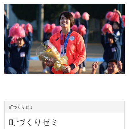
e
x
v
t
i
o
u
s
町づくりゼミ
町づくりゼミ