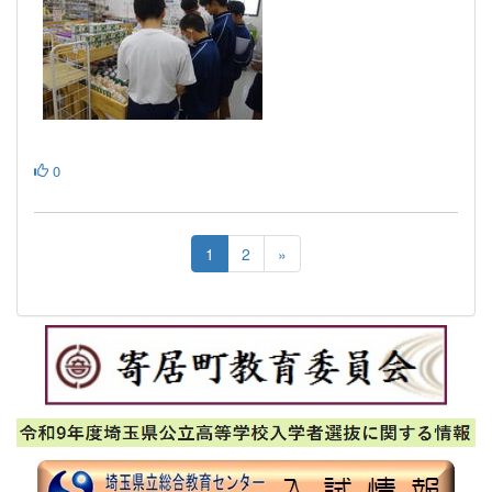
0
1
2
»