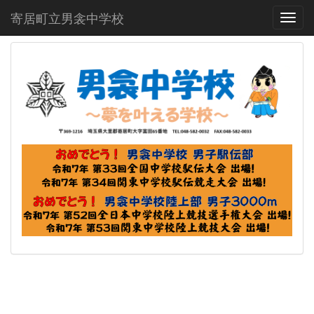
寄居町立男衾中学校
Toggl
p
n
r
e