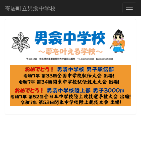
寄居町立男衾中学校
Toggl
p
n
r
e