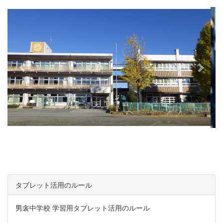
e
x
v
t
i
o
u
s
タブレット活用のルール
男衾中学校 学習用タブレット活用のルール