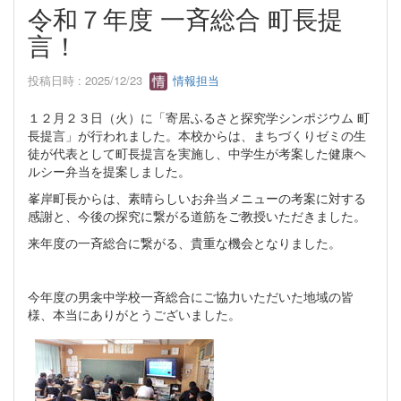
令和７年度 一斉総合 町長提
言！
投稿日時 : 2025/12/23
情報担当
１２月２３日（火）に「寄居ふるさと探究学シンポジウム 町
長提言」が行われました。本校からは、まちづくりゼミの生
徒が代表として町長提言を実施し、中学生が考案した健康ヘ
ルシー弁当を提案しました。
峯岸町長からは、素晴らしいお弁当メニューの考案に対する
感謝と、今後の探究に繋がる道筋をご教授いただきました。
来年度の一斉総合に繋がる、貴重な機会となりました。
今年度の男衾中学校一斉総合にご協力いただいた地域の皆
様、本当にありがとうございました。