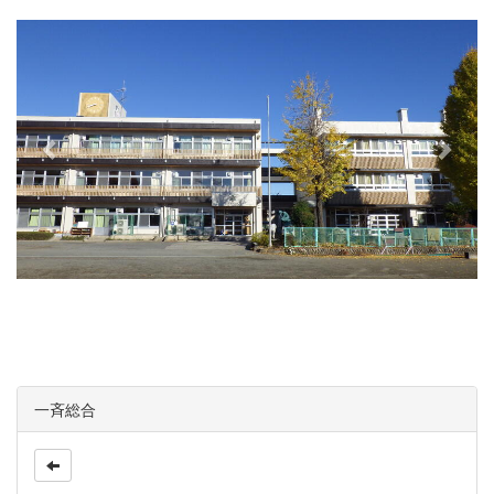
e
x
v
t
i
o
u
s
一斉総合