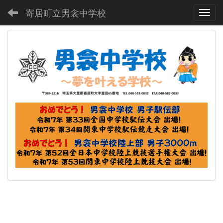
寄居町立男衾中学校
Toggl
p
n
r
e