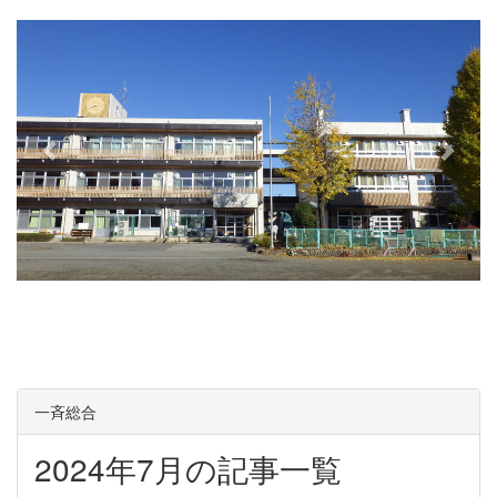
e
x
v
t
i
o
u
s
一斉総合
2024年7月の記事一覧