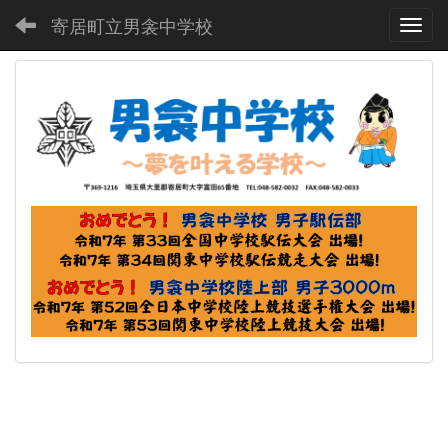
寄居町立男衾中学校
Toggl
p
n
r
e