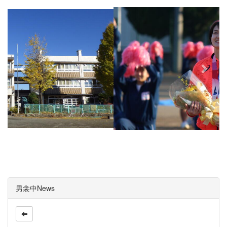
e
x
v
t
i
o
u
s
男衾中News