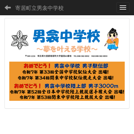
寄居町立男衾中学校
Toggl
p
n
r
e